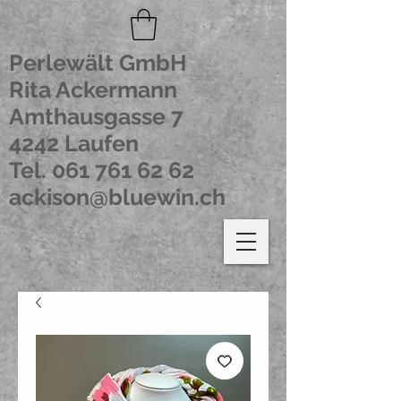
Perlewält GmbH
Rita Ackermann
Amthausgasse 7
4242 Laufen
Tel.
061 761 62 62
ackison@bluewin.ch