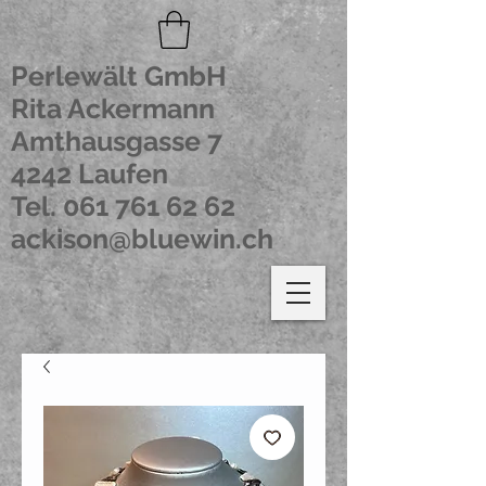
Perlewält GmbH
Rita Ackermann
Amthausgasse 7
4242 Laufen
Tel.
061 761 62 62
ackison@bluewin.ch