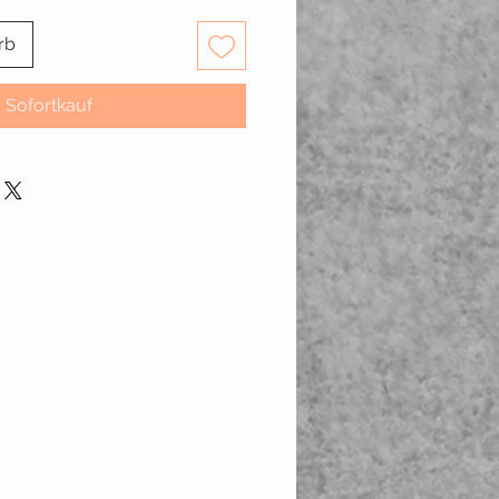
rb
Sofortkauf