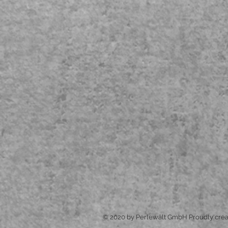
© 2020 by Perlewält GmbH Proudly crea