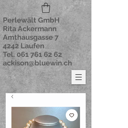
Perlewält GmbH
Rita Ackermann
Amthausgasse 7
4242 Laufen
Tel.
061 761 62 62
ackison@bluewin.ch