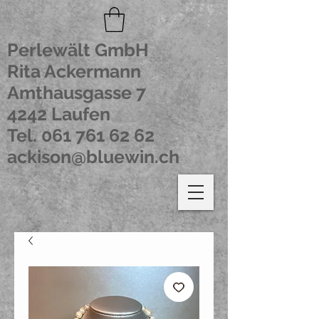
Perlewält GmbH
Rita Ackermann
Amthausgasse 7
4242 Laufen
Tel.
061 761 62 62
ackison@bluewin.ch