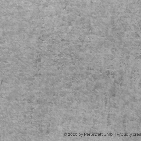
© 2020 by Perlewält GmbH Proudly crea