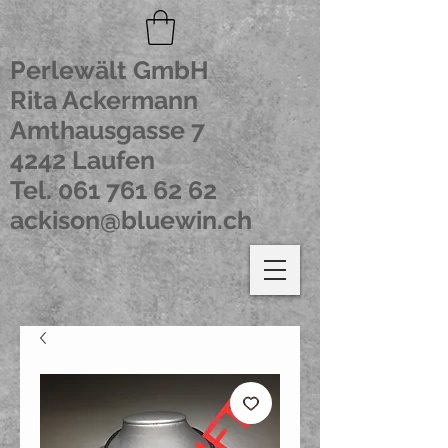
Perlewält GmbH
Rita Ackermann
Amthausgasse 7
4242 Laufen
Tel.
061 761 62 62
ackison@bluewin.ch