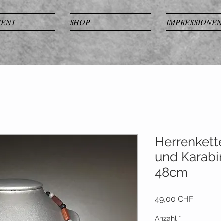
MENT
SHOP
IMPRESSIONE
Herrenkett
und Karabi
48cm
Preis
49,00 CHF
Anzahl
*