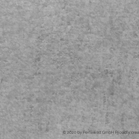
© 2020 by Perlewält GmbH Proudly crea