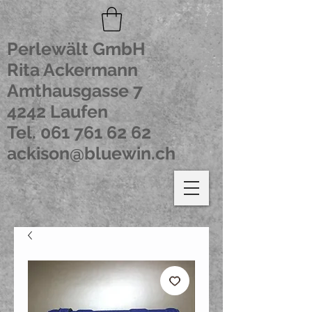
Perlewält GmbH
Rita Ackermann
Amthausgasse 7
4242 Laufen
Tel.
061 761 62 62
ackison@bluewin.ch