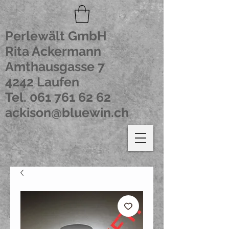
Perlewält GmbH
Rita Ackermann
Amthausgasse 7
4242 Laufen
Tel.
061 761 62 62
ackison@bluewin.ch