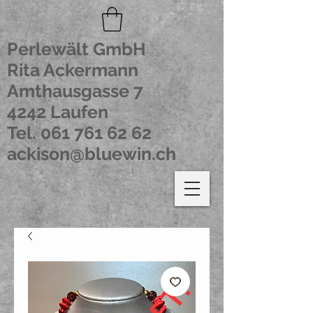
Perlewält GmbH
Rita Ackermann
Amthausgasse 7
4242 Laufen
Tel.
061 761 62 62
ackison@bluewin.ch