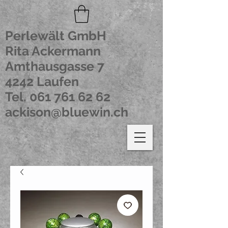
Perlewält GmbH
Rita Ackermann
Amthausgasse 7
4242 Laufen
Tel.
061 761 62 62
ackison@bluewin.ch