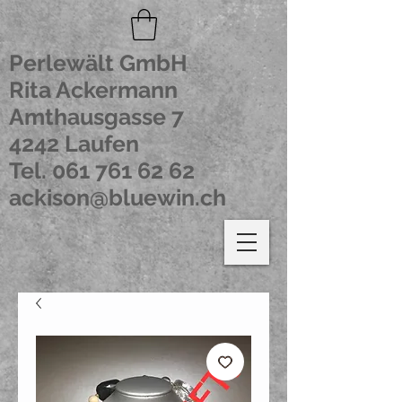
Perlewält GmbH
Rita Ackermann
Amthausgasse 7
4242 Laufen
Tel.
061 761 62 62
ackison@bluewin.ch