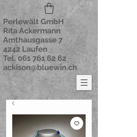
Perlewält GmbH
Rita Ackermann
Amthausgasse 7
4242 Laufen
Tel.
061 761 62 62
ackison@bluewin.ch