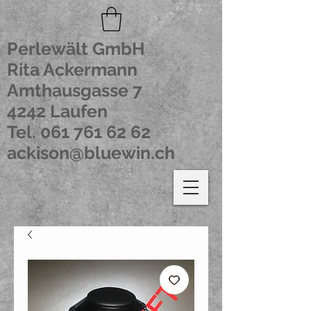
Perlewält GmbH
Rita Ackermann
Amthausgasse 7
4242 Laufen
Tel.
061 761 62 62
ackison@bluewin.ch