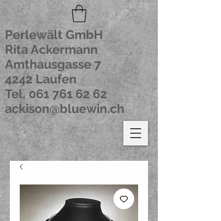
Perlewält GmbH
Rita Ackermann
Amthausgasse 7
4242 Laufen
Tel.
061 761 62 62
ackison@bluewin.ch