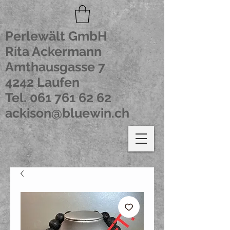
Perlewält GmbH
Rita Ackermann
Amthausgasse 7
4242 Laufen
Tel.
061 761 62 62
ackison@bluewin.ch