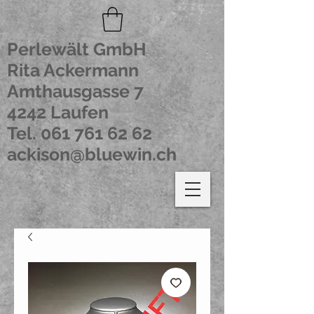
Perlewält GmbH
Rita Ackermann
Amthausgasse 7
4242 Laufen
Tel.
061 761 62 62
ackison@bluewin.ch