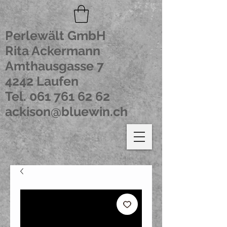
Perlewält GmbH
Rita Ackermann
Amthausgasse 7
4242 Laufen
Tel.
061 761 62 62
ackison@bluewin.ch